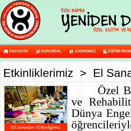
ANASAYFA
KURUMSAL
KADROMUZ
EĞİTİM PRO
Etkinliklerimiz
>
El Sana
Özel B
ve Rehabili
Dünya Engel
öğrencileri